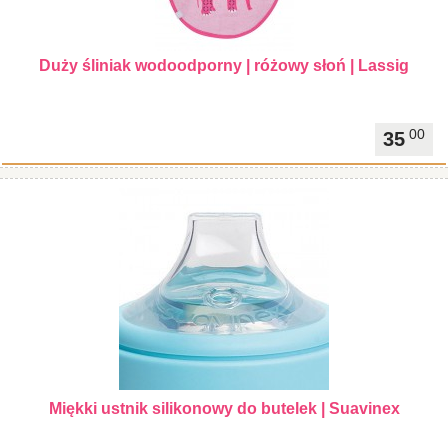
Duży śliniak wodoodporny | różowy słoń | Lassig
00
35
Miękki ustnik silikonowy do butelek | Suavinex