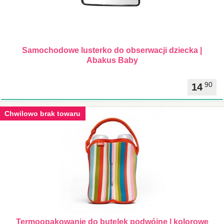
Samochodowe lusterko do obserwacji dziecka |
Abakus Baby
90
14
Chwilowo brak towaru
Termoopakowanie do butelek podwójne | kolorowe