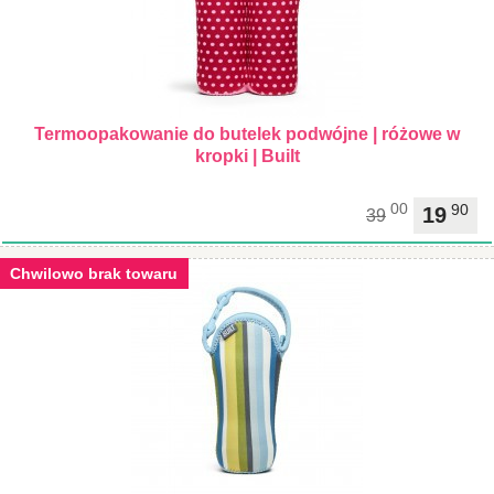
Termoopakowanie do butelek podwójne | różowe w
kropki | Built
00
90
19
39
Chwilowo brak towaru