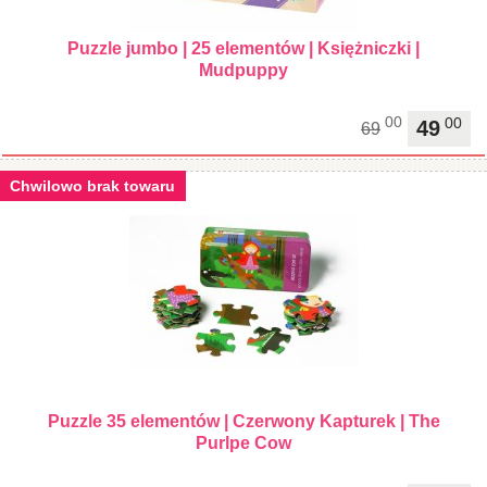
Puzzle jumbo | 25 elementów | Księżniczki |
Mudpuppy
00
00
49
69
Chwilowo brak towaru
Puzzle 35 elementów | Czerwony Kapturek | The
Purlpe Cow