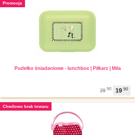
Promocja
Pudełko śniadaniowe - lunchbox | Piłkarz | Mila
90
90
19
29
Chwilowo brak towaru