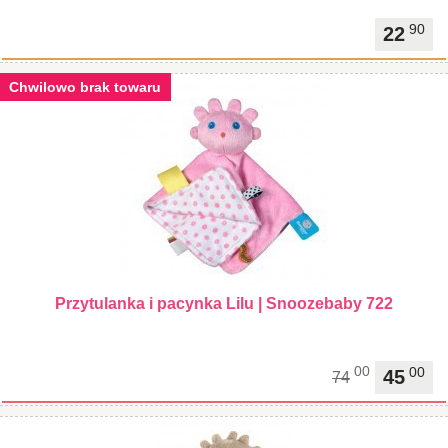
90
22
Chwilowo brak towaru
Przytulanka i pacynka Lilu | Snoozebaby 722
00
00
45
74