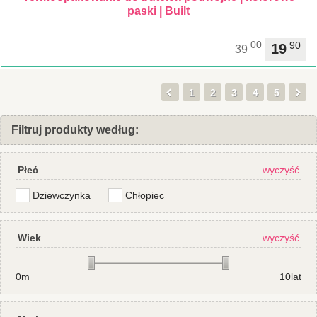
paski | Built
00
90
19
39
1
2
3
4
5
Filtruj produkty według:
Płeć
wyczyść
Dziewczynka
Chłopiec
Wiek
wyczyść
0m
10lat