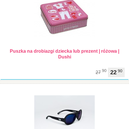
Puszka na drobiazgi dziecka lub prezent | różowa |
Dushi
90
90
22
27