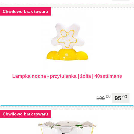
Chwilowo brak towaru
Lampka nocna - przytulanka | żółta | 40settimane
00
00
95
109
Chwilowo brak towaru