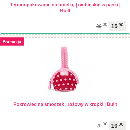
Termoopakowanie na butelkę | niebieskie w paski |
Built
00
90
15
29
Promocja
Pokrowiec na smoczek | różowy w kropki | Built
00
00
10
20