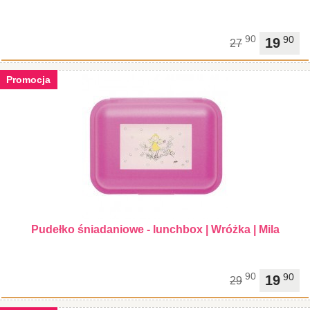
90
90
19
27
Promocja
Pudełko śniadaniowe - lunchbox | Wróżka | Mila
90
90
19
29