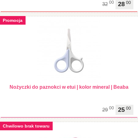
00
00
28
32
Promocja
Nożyczki do paznokci w etui | kolor mineral | Beaba
00
00
25
29
Chwilowo brak towaru