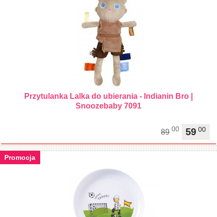
Przytulanka Lalka do ubierania - Indianin Bro |
Snoozebaby 7091
00
00
59
89
Promocja