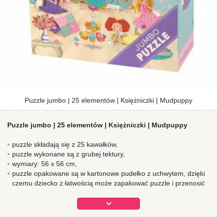
Puzzle jumbo | 25 elementów | Księżniczki | Mudpuppy
Puzzle jumbo | 25 elementów | Księżniczki | Mudpuppy
puzzle składają się z 25 kawałków,
puzzle wykonane są z grubej tektury,
wymiary: 56 x 56 cm,
puzzle opakowane są w kartonowe pudełko z uchwytem, dzięki
czemu dziecko z łatwością może zapakować puzzle i przenosić
z miejsca na miejsce - co samo w sobie jest fajną zabawą -
sprawdzone emprycznie :)
puzzle rozwijają zdolności manualne dzieci i gwarantują