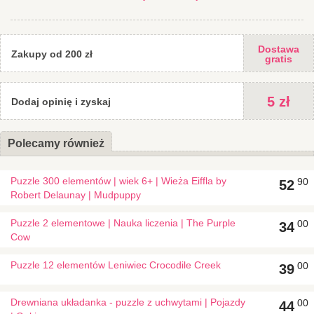
Dostawa
Zakupy od 200 zł
gratis
5 zł
Dodaj opinię i zyskaj
Polecamy również
Puzzle 300 elementów | wiek 6+ | Wieża Eiffla by
90
52
Robert Delaunay | Mudpuppy
Puzzle 2 elementowe | Nauka liczenia | The Purple
00
34
Cow
Puzzle 12 elementów Leniwiec Crocodile Creek
00
39
Drewniana układanka - puzzle z uchwytami | Pojazdy
00
44