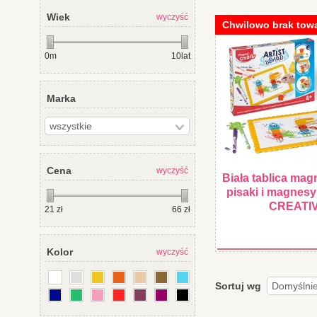
Wiek
wyczyść
Chwilowo brak tow
0m
10lat
Marka
Cena
wyczyść
Biała tablica mag
pisaki i magne
CREATI
21
zł
66
zł
Kolor
wyczyść
Sortuj wg