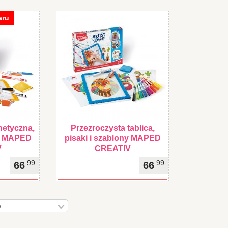
aru
netyczna,
Przezroczysta tablica,
sy MAPED
pisaki i szablony MAPED
V
CREATIV
99
99
66
66