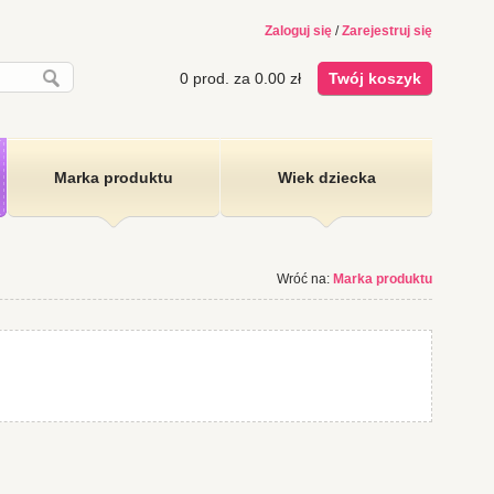
Zaloguj się
/
Zarejestruj się
0
prod. za
0.00
zł
Twój koszyk
Marka produktu
Wiek dziecka
Wróć na:
Marka produktu