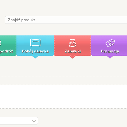
 podróż
Pokój dziecka
Zabawki
Promocje