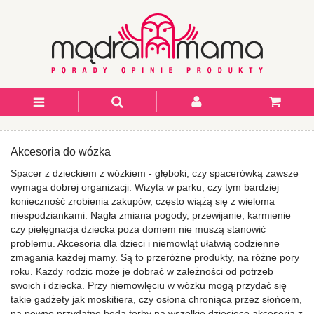
Akcesoria do wózka
Spacer z dzieckiem z wózkiem - głęboki, czy spacerówką zawsze
wymaga dobrej organizacji. Wizyta w parku, czy tym bardziej
konieczność zrobienia zakupów, często wiążą się z wieloma
niespodziankami. Nagła zmiana pogody, przewijanie, karmienie
czy pielęgnacja dziecka poza domem nie muszą stanowić
problemu. Akcesoria dla dzieci i niemowląt ułatwią codzienne
zmagania każdej mamy. Są to przeróżne produkty, na różne pory
roku. Każdy rodzic może je dobrać w zależności od potrzeb
swoich i dziecka. Przy niemowlęciu w wózku mogą przydać się
takie gadżety jak moskitiera, czy osłona chroniąca przez słońcem,
na pewno przydatne będą torby na wszelkie dziecięce akcesoria z