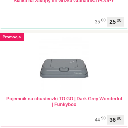
Siatka na zakupy do wózka Granatowa POUPY
00
00
25
35
Promocja
Pojemnik na chusteczki TO GO | Dark Grey Wonderful
| Funkybox
90
90
36
44