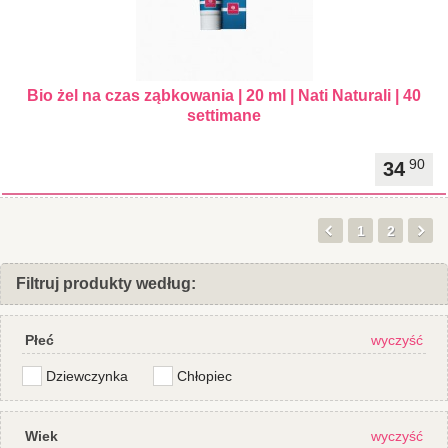
Bio żel na czas ząbkowania | 20 ml | Nati Naturali | 40
settimane
90
34
1
2
Filtruj produkty według:
Płeć
wyczyść
Dziewczynka
Chłopiec
Wiek
wyczyść