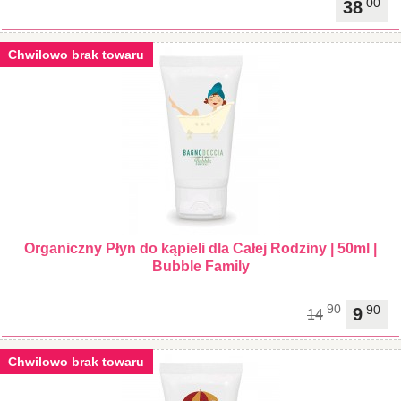
00
38
Chwilowo brak towaru
Organiczny Płyn do kąpieli dla Całej Rodziny | 50ml |
Bubble Family
90
90
9
14
Chwilowo brak towaru