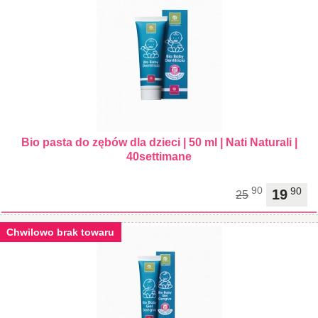
Bio pasta do zębów dla dzieci | 50 ml | Nati Naturali |
40settimane
90
90
19
25
Chwilowo brak towaru