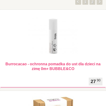
1
2
Burrocacao - ochronna pomadka do ust dla dzieci na
zimę 0m+ BUBBLE&CO
90
27