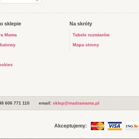
o sklepie
Na skróty
ra Mama
Tabele rozmiarów
abatowy
Mapa strony
ookies
+48 606 771 110
email:
sklep@madramama.pl
Akceptujemy: