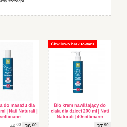
ażdy szczegół.
Chwilowo brak towaru
ka do masażu dla
Bio krem nawilżający do
ml | Nati Naturali |
ciała dla dzieci 200 ml | Nati
settimane
Naturali | 40settimane
00
00
90
36
37
46