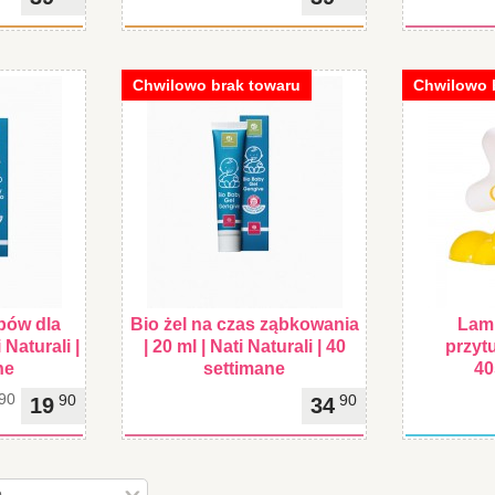
Chwilowo brak towaru
Chwilowo 
bów dla
Bio żel na czas ząbkowania
Lam
 Naturali |
| 20 ml | Nati Naturali | 40
przytu
ne
settimane
40
90
90
90
19
34