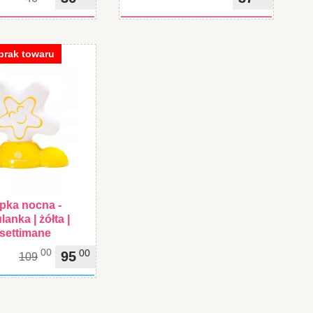
brak towaru
pka nocna -
lanka | żółta |
settimane
00
00
95
109