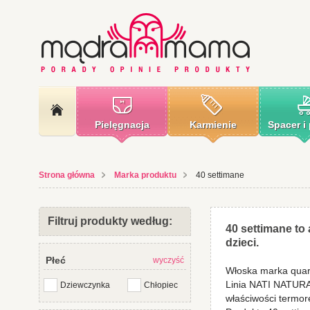
Pielęgnacja
Karmienie
Spacer i
Strona główna
Marka produktu
40 settimane
Filtruj produkty według:
40 settimane to
dzieci.
Płeć
wyczyść
Włoska marka quara
Linia NATI NATURAL
Dziewczynka
Chłopiec
właściwości termor