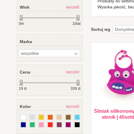
Produkty 40 settim
Wysoka jakość, bez
Wiek
wyczyść
0m
10lat
Sortuj wg
Marka
Cena
wyczyść
19
zł
339
zł
Kolor
wyczyść
Śliniak silikonow
słonik | 40set