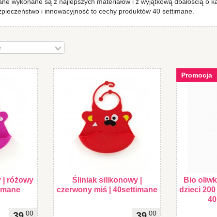
ane wykonane są z najlepszych materiałów i z wyjątkową dbałością o k
pieczeństwo i innowacyjność to cechy produktów 40 settimane.
Promocja
y | różowy
Śliniak silikonowy |
Bio oliw
timane
czerwony miś | 40settimane
dzieci 200 
40
00
00
39
39