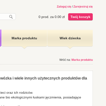
Zaloguj się
/
Zarejestruj się
0
prod. za
0.00
zł
Twój koszyk
Marka produktu
Wiek dziecka
Wróć na:
Marka produktu
o wózka i wiele innych użytecznych produktów dla
eci oraz ich rodziców.
ane bio ekologicznymi łuskami jęczmienia, posiadające