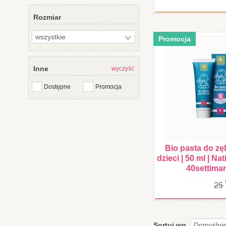
Rozmiar
Promocja
Inne
wyczyść
Dostępne
Promocja
Bio pasta do zę
dzieci | 50 ml | Nati
40settima
25
Sortuj wg