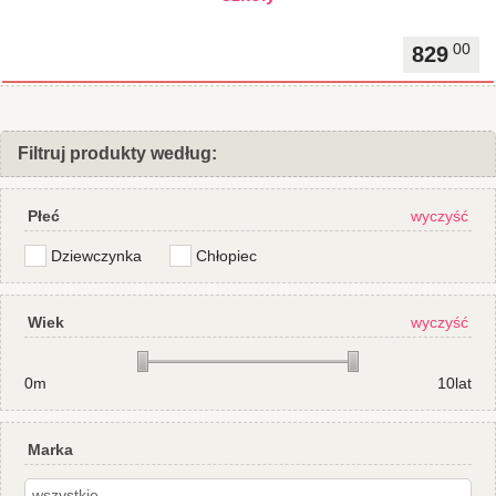
00
829
Filtruj produkty według:
Płeć
wyczyść
Dziewczynka
Chłopiec
Wiek
wyczyść
0m
10lat
Marka