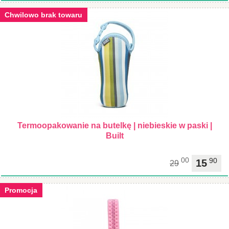
Chwilowo brak towaru
Termoopakowanie na butelkę | niebieskie w paski |
Built
00
90
15
29
Promocja