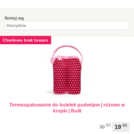
Sortuj wg
Chwilowo brak towaru
Termoopakowanie do butelek podwójne | różowe w
kropki | Built
00
90
19
39