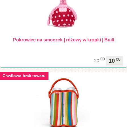
Pokrowiec na smoczek | różowy w kropki | Built
00
00
10
20
Chwilowo brak towaru