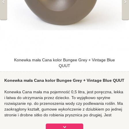
Konewka mała Cana kolor Bungee Grey + Vintage Blue
QUUT
Konewka mała Cana kolor Bungee Grey + Vintage Blue QUUT
Konewka Cana mała ma pojemność 0,5 litra, jest poręczna, lekka
i łatwa do utrzymania przez dziecko. To wyjątkowo sprytne
rozwiązanie np. do przenoszenia wody czy podlewania roślin. Ma
zaokrąglony kształt, gumowe wykończenie z dziubkiem po jednej
stronie i drobne sitko do robienia prysznica po drugiej. Jest
stabilna i wygodna w użytkowaniu. Sprawdza się w domu,
ogrodzie, podczas zabaw nad wodą oraz w wannie.