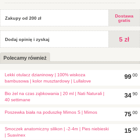
Dostawa
Zakupy od 200 zł
gratis
5 zł
Dodaj opinię i zyskaj
Polecamy również
Lekki otulacz dzianinowy | 100% wiskoza
00
99
bambusowa | kolor musztardowy | Lullalove
Bio żel na czas ząbkowania | 20 ml | Nati Naturali |
90
34
40 settimane
Poszewka biała na poduszkę Mimos S | Mimos
00
75
Smoczek anatomiczny silikon | -2-4m | Pies niebieski
90
15
| Suavinex