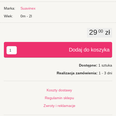
czystości za pomocą wody i łagodnego detergentu
przeznaczonego dla dzieci. Należy unikać kontaktu z kremami do
Marka:
Suavinex
opalania.
Wiek:
0m - 2l
Wyprodukowano w UE.
29
zł
00
Dodaj do koszyka
Dostępne:
1 sztuka
Realizacja zamówienia:
1 - 3 dni
Koszty dostawy
Regulamin sklepu
Zwroty i reklamacje