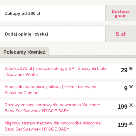
Dostawa
Zakupy od 200 zł
gratis
5 zł
Dodaj opinię i zyskaj
Polecamy również
Butelka 270ml | smoczek okrągły 3P | Śnieżynki biała
90
29
| Suavinex Winter
Smoczek anatomiczny silikon | 0-6m | czerwony |
90
9
Suavinex Comfort
Różowy zestaw startowy dla noworodka Welcome
90
199
Baby Set Suavinex HYGGE BABY
Miętowy zestaw startowy dla noworodka Welcome
90
199
Baby Set Suavinex HYGGE BABY