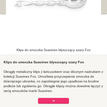
Klips do smoczka Suavinex błyszczący szary Fox
Klips do smoczka Suavinex błyszczący szary Fox
Okrągły metaliczny klips z łańcuszkiem oraz ślicznym nadrukiem z
kolekcji Suavinex Fox. Umożliwia przyczepienie smoczka do
dziecięcego ubranka, co zapobiegnie jego upadkowi na brudne
podłoże lub zgubieniu go. Okrągłe klipsy można dowolnie łączyć z
serią smoczków marki Suavinex.
Klips został wyprodukowany z bezpiecznego dla zdrowia,
nietoksycznego tworzywa bez BPA. Jest łatwy do utrzymania w