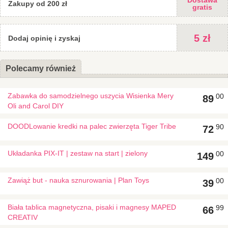
Dostawa
Prasowane pod wysokim ciśnieniem PlanWood® odznacza się
Zakupy od 200 zł
gratis
wyjątkową trwałością, a dzięki organicznemu barwieniu całego
materiału jest odporny na zabrudzenia czy wyblaknięcie. Są
połączone z klejem bez formaldehydu i pokryte nietoksycznymi,
5 zł
Dodaj opinię i zyskaj
ekologicznymi barwnikami na bazie wody.
Zabawki są trwałe, doskonałej jakości, będą służyć niezwykle
Polecamy również
długo!
Firma Plan Toys® jako pierwsza zaczęła wykorzystywać do
produkcji naturalne, ponownie przetworzone drewno kauczukowe.
Zabawka do samodzielnego uszycia Wisienka Mery
00
89
Dba także o to, aby stosowane farby, kleje, jak również
Oli and Carol DIY
opakowania zabawek oraz same metody ich produkcji były w jak
największym stopniu przyjazne środowisku.
DOODLowanie kredki na palec zwierzęta Tiger Tribe
90
72
Układanka PIX-IT | zestaw na start | zielony
00
149
Zawiąż but - nauka sznurowania | Plan Toys
00
39
Biała tablica magnetyczna, pisaki i magnesy MAPED
99
66
CREATIV