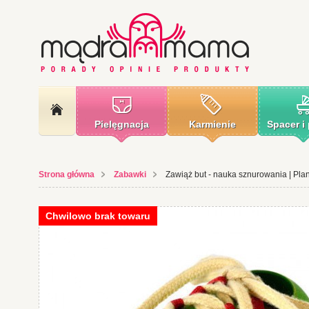
Pielęgnacja
Karmienie
Spacer i
Strona główna
Zabawki
Zawiąż but - nauka sznurowania | Pla
Chwilowo brak towaru