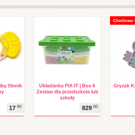
Chwilowo 
tką Słonik
Układanka PIX-IT | Box 6
Gryzak K
py
Zestaw dla przedszkola lub
szkoły
90
00
17
829