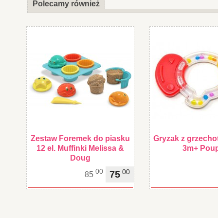
Polecamy również
Zestaw Foremek do piasku
Gryzak z grzecho
12 el. Muffinki Melissa &
3m+ Pou
Doug
00
00
75
85