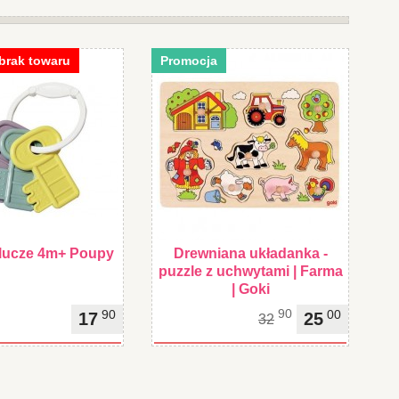
brak towaru
Promocja
lucze 4m+ Poupy
Drewniana układanka -
puzzle z uchwytami | Farma
| Goki
90
90
00
17
25
32