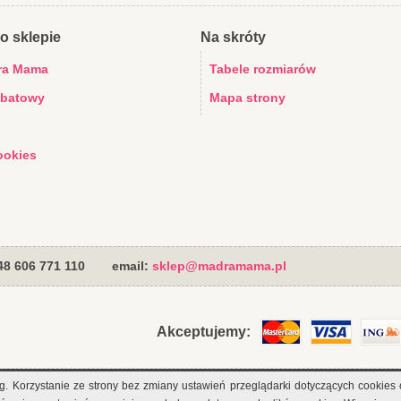
o sklepie
Na skróty
ra Mama
Tabele rozmiarów
abatowy
Mapa strony
ookies
+48 606 771 110
email:
sklep@madramama.pl
Akceptujemy:
sług. Korzystanie ze strony bez zmiany ustawień przeglądarki dotyczących cook