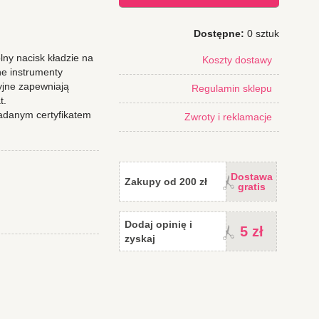
Dostępne:
0 sztuk
lny nacisk kładzie na
Koszty dostawy
ne instrumenty
yjne zapewniają
Regulamin sklepu
t.
adanym certyfikatem
Zwroty i reklamacje
Dostawa
Zakupy od 200 zł
gratis
Dodaj opinię i
5 zł
zyskaj