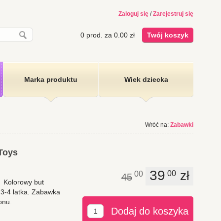
Zaloguj się
/
Zarejestruj się
0
prod. za
0.00
zł
Twój koszyk
Marka produktu
Wiek dziecka
Wróć na:
Zabawki
 Toys
39
zł
00
00
45
.
Kolorowy but
 3-4 latka. Zabawka
onu.
Dodaj do koszyka