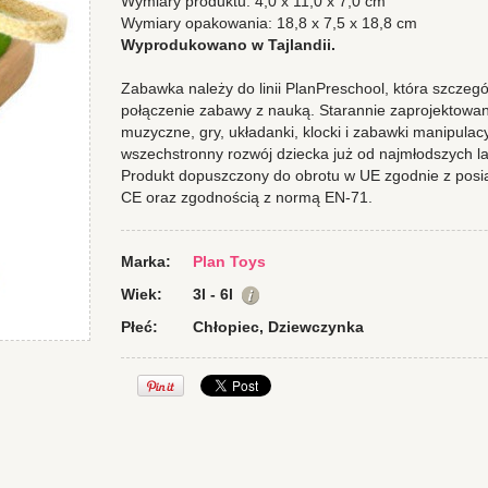
Wymiary produktu: 4,0 x 11,0 x 7,0 cm
Wymiary opakowania: 18,8 x 7,5 x 18,8 cm
Wyprodukowano w Tajlandii.
Zabawka należy do linii PlanPreschool, która szczegó
połączenie zabawy z nauką. Starannie zaprojektowa
muzyczne, gry, układanki, klocki i zabawki manipulac
wszechstronny rozwój dziecka już od najmłodszych la
Produkt dopuszczony do obrotu w UE zgodnie z posi
CE oraz zgodnością z normą EN-71.
Marka:
Plan Toys
Wiek:
3l - 6l
Płeć:
Chłopiec, Dziewczynka