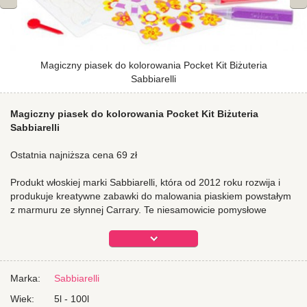
Magiczny piasek do kolorowania Pocket Kit Biżuteria
Sabbiarelli
Magiczny piasek do kolorowania Pocket Kit Biżuteria
Sabbiarelli
Ostatnia najniższa cena 69 zł
Produkt włoskiej marki Sabbiarelli, która od 2012 roku rozwija i
produkuje kreatywne zabawki do malowania piaskiem powstałym
z marmuru ze słynnej Carrary. Te niesamowicie pomysłowe
zestawy do kolorowania w 100% są wyprodukowane we Włoszech
i przeznaczone dla dzieci w wieku od 3 do 12 lat. Produkty
Sabbiarelli są bezpieczne, nietoksyczne i zgodne z europejskimi
standardami bezpieczeństwa zabawek.
Magiczny piasek do kolorowania
Marka:
Sabbiarelli
Pocket Kit Biżuteria
Sabbiarelli to zestaw do kolorowania piaskiem polecany dla
Wiek:
5l - 100l
dzieci od 5lat
. Kreatywny zestaw do kolorowania to idealny