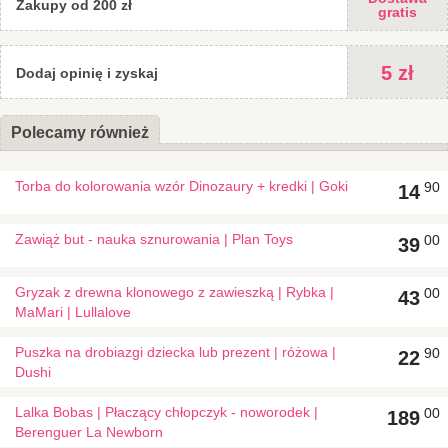
Zakupy od 200 zł
Zobacz krótki film o kreatywnej zabawie z Sabbiarelli
gratis
5 zł
Dodaj opinię i zyskaj
Polecamy również
Torba do kolorowania wzór Dinozaury + kredki | Goki
90
14
Zawiąż but - nauka sznurowania | Plan Toys
00
39
Gryzak z drewna klonowego z zawieszką | Rybka |
00
43
MaMari | Lullalove
Puszka na drobiazgi dziecka lub prezent | różowa |
90
22
Dushi
Lalka Bobas | Płaczący chłopczyk - noworodek |
00
189
Berenguer La Newborn