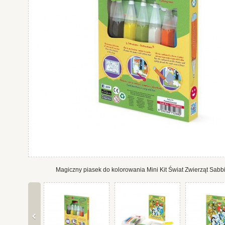
Magiczny piasek do kolorowania Mini Kit Świat Zwierząt Sabbi