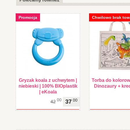
Promocja
Chwilowo brak tow
Gryzak koala z uchwytem |
Torba do kolorow
niebieski | 100% BIOplastik
Dinozaury + kred
| eKoala
00
00
37
42