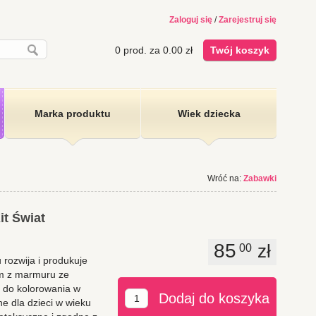
Zaloguj się
/
Zarejestruj się
0
prod. za
0.00
zł
Twój koszyk
Marka produktu
Wiek dziecka
Wróć na:
Zabawki
it Świat
85
zł
00
 rozwija i produkuje
m z marmuru ze
 do kolorowania w
Dodaj do koszyka
 dla dzieci w wieku