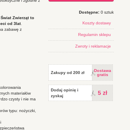
ietoksyczne i zgodne z
Dostępne:
0 sztuk
t Świat Zwierząt to
Koszty dostawy
eci od 3lat
.
 na zabawę z
Regulamin sklepu
Zwroty i reklamacje
Dostawa
Zakupy od 200 zł
gratis
kolorowania
Dodaj opinię i
5 zł
znych materiałów
zyskaj
dzo czysty i nie ma
rów typu: nożyczki,
i
ezpieczeństwa