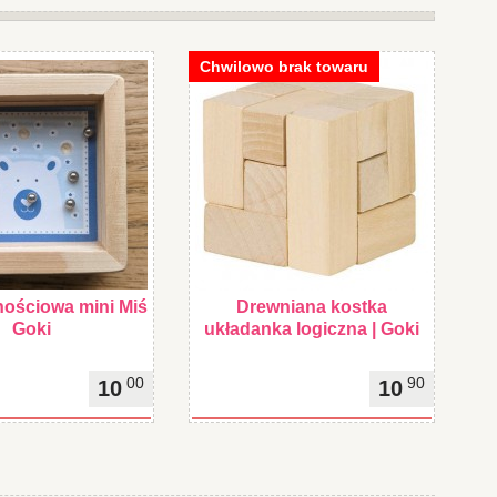
Chwilowo brak towaru
nościowa mini Miś
Drewniana kostka
Goki
układanka logiczna | Goki
00
90
10
10