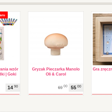
aru
ania wzór
Gryzak Pieczarka Manolo
Gra zręcz
ki | Goki
Oli & Carol
00
90
00
14
55
69