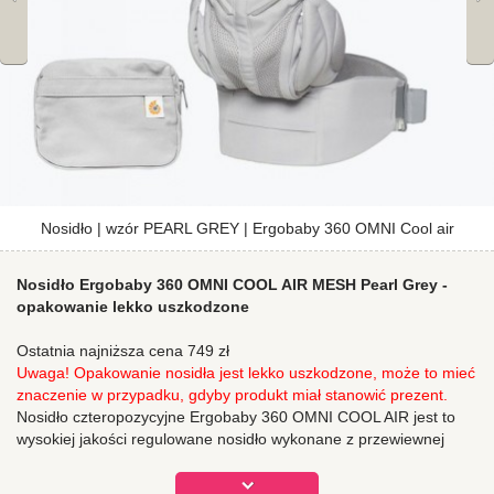
Nosidło | wzór PEARL GREY | Ergobaby 360 OMNI Cool air
Nosidło Ergobaby 360 OMNI COOL AIR MESH Pearl Grey -
opakowanie lekko uszkodzone
Ostatnia najniższa cena 749 zł
Uwaga! Opakowanie nosidła jest lekko uszkodzone, może to mieć
znaczenie w przypadku, gdyby produkt miał stanowić prezent.
Nosidło czteropozycyjne Ergobaby 360
OMNI COOL AIR
jest to
wysokiej jakości regulowane nosidło wykonane z przewiewnej
siateczki. Oprócz standardowych pozycji noszenia - z przodu
do
wewnątrz, na biodrze i z tyłu, nosidło oferuje także możliwość