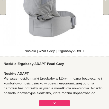
Nosidło | wzór Grey | Ergobaby ADAPT
Nosidło Ergobaby ADAPT Pearl Grey
Nosidło ADAPT
Pierwsze nosidło marki Ergobaby w którym można bezpiecznie i
komfortowo nosić dziecko w pozycji ergonomicznej od dnia
narodzin bez potrzeby używania wkładki dla noworodka. Nosidło
posiada innowacyjne siedzisko, które można dopasować do
wielkości dziecka. Ergobaby ADAPT pozwala na noszenie dziecka
o wadze od 3,2 kg do 20 kg. Mocno wypełnione, miękkie,
krzyżujące się pasy naramienne oraz pas biodrowy wspierający