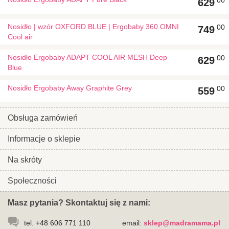
00
629
Nosidło | wzór OXFORD BLUE | Ergobaby 360 OMNI
00
749
Cool air
Nosidło Ergobaby ADAPT COOL AIR MESH Deep
00
629
Blue
Nosidło Ergobaby Away Graphite Grey
00
559
Obsługa zamówień
Informacje o sklepie
Na skróty
Społeczności
Masz pytania? Skontaktuj się z nami:
tel. +48 606 771 110
email:
sklep@madramama.pl