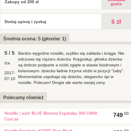
Zakupy od 200 zł
chowany kaptur dla dziecka by je chronić przed słońcem lub
gratis
zapewnić prywatność (UPF 50+),
możliwość karmienia piersią w nosidle,
materiał: 100% bawełna,
5 zł
Dodaj opinię i zyskaj
można prać w pralce.
Nosidła Ergobaby zostały uznane przez Międzynarodowy
Instytut Dysplazji Stawów Biodrowych za bezpieczne dla
Średnia ocena: 5 (głosów: 1)
bioder dziecka.
Posiadają także znak jakości AGR, który oznacza, iż produkty
5
/
5
Bardzo wygodne nosidło, szybko się zakłada i ściąga. Nie
są bezpieczne dla kręgosłupa.
odczuwa się ciężaru dziecka. Kręgosłup, główka dziecka
Iza
są dobrze podparte a nóżki zgięte w stawie biodrowym i
Zobacz krótki film o nosidełkach Ergobaby ADAPT
kolanowym- dziecko ładnie trzyma nóżki w pozycji "żaby".
2017-
Momentalnie uspokaja się dziecko, elegancko śpi w
07-10
nosidle. Polecam! Drogie ale warte swojej ceny.
Film prezentujący jak dopasować nosidełko Ergobaby Adapt
Polecamy również
Nosidło | wzór BLUE Blooms| Ergobaby 360 OMNI
00
749
Cool air
Nosidło Ergobaby ADAPT Pure Black