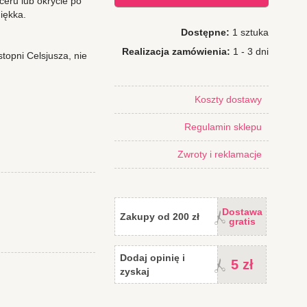
ceru lub okrycie po
miękka.
Dostępne:
1 sztuka
Realizacja zamówienia:
1 - 3 dni
topni Celsjusza, nie
Koszty dostawy
Regulamin sklepu
Zwroty i reklamacje
Dostawa
Zakupy od 200 zł
gratis
Dodaj opinię i
5 zł
zyskaj