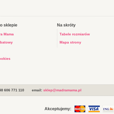
o sklepie
Na skróty
ra Mama
Tabele rozmiarów
abatowy
Mapa strony
ookies
+48 606 771 110
email:
sklep@madramama.pl
Akceptujemy: