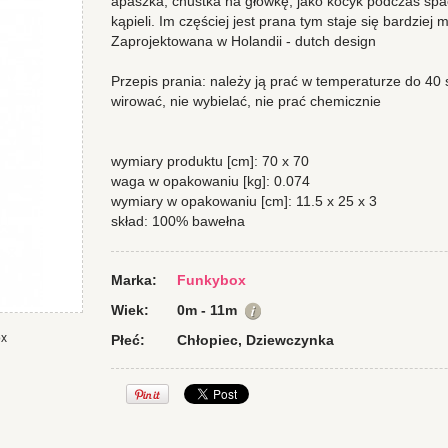
apaszka, chustka na główkę, jako kocyk podczas spa
kąpieli. Im częściej jest prana tym staje się bardziej 
Zaprojektowana w Holandii - dutch design
Przepis prania: należy ją prać w temperaturze do 40 s
wirować, nie wybielać, nie prać chemicznie
wymiary produktu [cm]: 70 x 70
waga w opakowaniu [kg]: 0.074
wymiary w opakowaniu [cm]: 11.5 x 25 x 3
skład: 100% bawełna
Marka:
Funkybox
Wiek:
0m - 11m
ox
Płeć:
Chłopiec, Dziewczynka