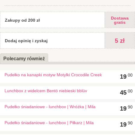
elektroniczny mogą nieznacznie różnić się od oryginału.
Dostawa
Zakupy od 200 zł
gratis
5 zł
Dodaj opinię i zyskaj
Polecamy również
Pudełko na kanapki motyw Motylki Crocodile Creek
00
19
Lunchbox z widelcem Bentö niebieski bblüv
00
45
Pudełko śniadaniowe - lunchbox | Wróżka | Mila
90
19
Pudełko śniadaniowe - lunchbox | Piłkarz | Mila
90
19